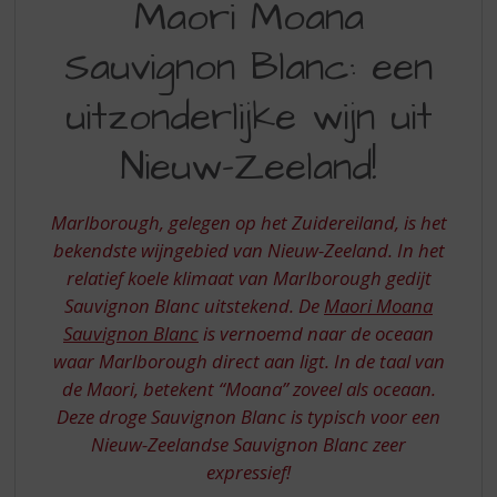
Maori Moana
S
MOANA
p
r
Sauvignon Blanc: een
SAUVIGNON
i
BLANC
n
uitzonderlijke wijn uit
g
EEN
n
Nieuw-Zeeland!
UITZONDERLIJKE
a
a
WIJN
r
Marlborough, gelegen op het Zuidereiland, is het
UIT
d
bekendste wijngebied van Nieuw-Zeeland. In het
e
NIEUW-
relatief koele klimaat van Marlborough gedijt
n
ZEELAND
Sauvignon Blanc uitstekend. De
Maori Moana
a
v
Sauvignon Blanc
is vernoemd naar de oceaan
i
waar Marlborough direct aan ligt. In de taal van
g
de Maori, betekent “Moana” zoveel als oceaan.
a
Deze droge Sauvignon Blanc is typisch voor een
t
Nieuw-Zeelandse Sauvignon Blanc zeer
i
e
expressief!