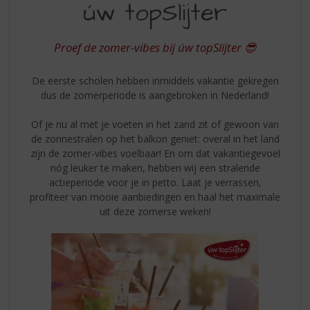
S
úw topSlijter
UW
p
TOPSLIJTER
r
i
Proef de zomer-vibes bij úw topSlijter 😎
n
g
De eerste scholen hebben inmiddels vakantie gekregen
n
dus de zomerperiode is aangebroken in Nederland!
a
a
Of je nu al met je voeten in het zand zit of gewoon van
r
de zonnestralen op het balkon geniet: overal in het land
d
zijn de zomer-vibes voelbaar! En om dat vakantiegevoel
e
nóg leuker te maken, hebben wij een stralende
n
actieperiode voor je in petto. Laat je verrassen,
a
profiteer van mooie aanbiedingen en haal het maximale
v
uit deze zomerse weken!
i
g
a
t
i
e