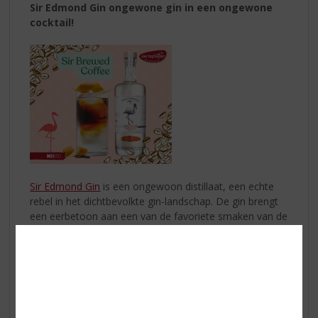
Sir Edmond Gin ongewone gin in een ongewone
cocktail!
Sir Edmond Gin
is een ongewoon distillaat, een echte
rebel in het dichtbevolkte gin-landschap. De gin brengt
een eerbetoon aan een van de favoriete smaken van de
mensheid: vanille. Hiervoor gebruikt men de allerbeste
bourbon vanille, afkomstig van de vroegere Franse
kolonie: Réunion.
Probeer eens een ongewone cocktail “Sir Brewed
Coffee”