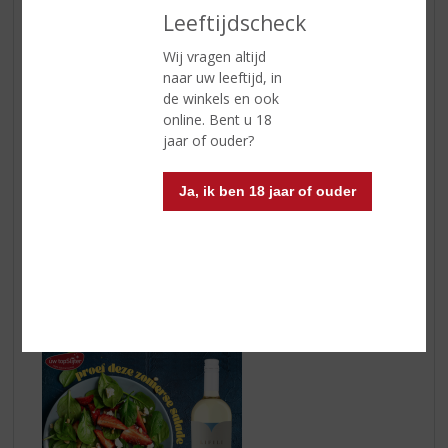
Ingerediënten:
Leeftijdscheck
50 ml
Sir Edmond Gin
100 ml Premium tonic
Wij vragen altijd
30 ml cold brewed coffee
naar uw leeftijd, in
Sinaasappelschil
de winkels en ook
10 ml vanille-, gewone of hazelnootsiroop (optioneel)
online. Bent u 18
jaar of ouder?
Bereidingswijze:
Giet 50 ml Sir Edmond Gin in een longdrinkglas gevuld
Ja, ik ben 18 jaar of ouder
met ijs. Voeg 100 ml Premium tonic toe. Top af met 30
ml cold brewed coffee. Ben je een zoetekauw? Voeg
dan wat siroop toe en garneer met een
sinaasappelschil.
Lifili Bianco Salento en een zomerse salade met
aardbeien