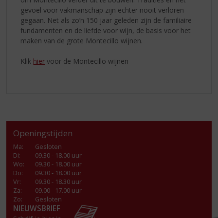
gevoel voor vakmanschap zijn echter nooit verloren
gegaan. Net als zo’n 150 jaar geleden zijn de familiaire
fundamenten en de liefde voor wijn, de basis voor het
maken van de grote Montecillo wijnen.
Klik
hier
voor de Montecillo wijnen
Openingstijden
Ma
:
Gesloten
Di
:
09.30 - 18.00 uur
Wo
:
09.30 - 18.00 uur
Do
:
09.30 - 18.00 uur
Vr
:
09.30 - 18.30 uur
Za
:
09.00 - 17.00 uur
Zo:
Gesloten
NIEUWSBRIEF