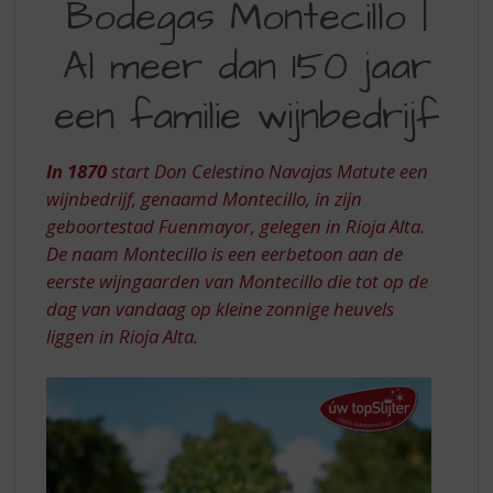
Bodegas Montecillo |
S
MONTECILLO
p
r
Al meer dan 150 jaar
|
i
AL
n
een familie wijnbedrijf
g
MEER
n
DAN
a
In 1870
start Don Celestino Navajas Matute een
a
150
wijnbedrijf, genaamd Montecillo, in zijn
r
geboortestad Fuenmayor, gelegen in Rioja Alta.
JAAR
d
De naam Montecillo is een eerbetoon aan de
e
EEN
eerste wijngaarden van Montecillo die tot op de
n
FAMILIE
a
dag van vandaag op kleine zonnige heuvels
v
WIJNBEDRIJF
liggen in Rioja Alta.
i
g
a
t
i
e