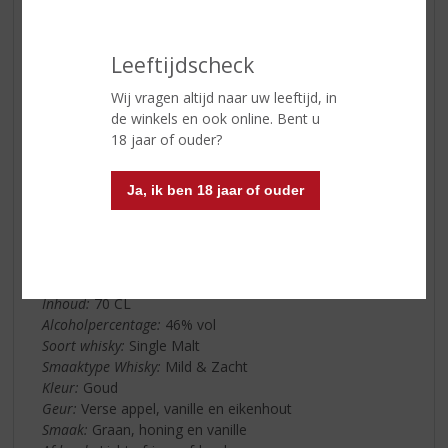
Balblair hedendaags
In de jaren daarna is er veel geïnvesteerd in de
uitbreiding van de distilleerderij, maar dit voorkwam niet
Leeftijdscheck
dat aan het begin van de 20e eeuw de productie stil
kwam te liggen. In de periode tussen de wereldoorlogen
Wij vragen altijd naar uw leeftijd, in
werd er geen whisky gemaakt en droogden de
de winkels en ook online. Bent u
voorraden op. De gebouwen hebben zelfs dienstgedaan
18 jaar of ouder?
als huisvestiging voor een onderdeel van het Noorse
leger tijdens de Tweede Wereldoorlog. Direct hierna is
Ja, ik ben 18 jaar of ouder
de productie hervat en kunnen we genieten van deze
uitzonderlijk mooie Highland single malt whisky.
Balblair 12 Yrs. Malt Whisky
Land van Herkomst:
Schotland
Inhoud:
70 CL
Alcoholpercentage:
46% vol
Soort whisky:
Single Malt
Smaaktype Whisky:
Mild & Zacht
Kleur:
Goud
Geur:
Verse appel, vanille en eikenhout
Smaak:
Graan, honing en vanille