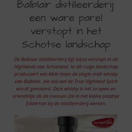
Balblair distilleerderij:
S
DISTILLEERDERIJ
p
r
een ware parel
EEN
i
WARE
n
verstopt in het
g
PAREL
n
Schotse landschap
VERSTOPT
a
a
IN
r
De Balblair distilleerderij ligt bijna verstopt in de
HET
d
Highlands van Schotland. In dit ruige landschap
e
SCHOTSE
produceert een klein team de single malt whisky
n
LANDSCHAP
van Balblair, die ook wel de True Highland Spirit
a
v
wordt genoemd. Deze whisky is net zo open en
i
vriendelijk als de mensen die in het kleine plaatsje
g
Edderton bij de distilleerderij werken.
a
t
i
e