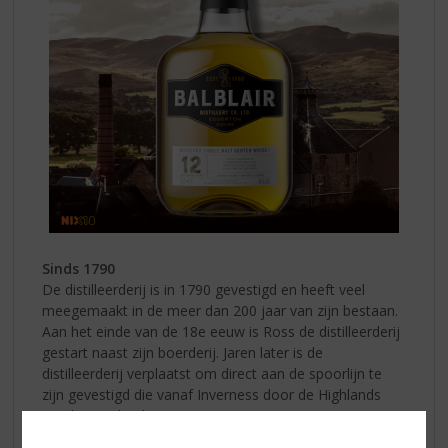
Sinds 1790
De distilleerderij is in 1790 gevestigd en heeft veel
meegemaakt in de meer dan 200 jaar van zijn bestaan.
Aan het einde van de 18e eeuw is Ross de distilleerderij
gestart naast zijn boerderij. Jaren later is de
distilleerderij verplaatst om direct aan de spoorlijn te
zijn gevestigd die vanaf Inverness door de Highlands
werd aangelegd.