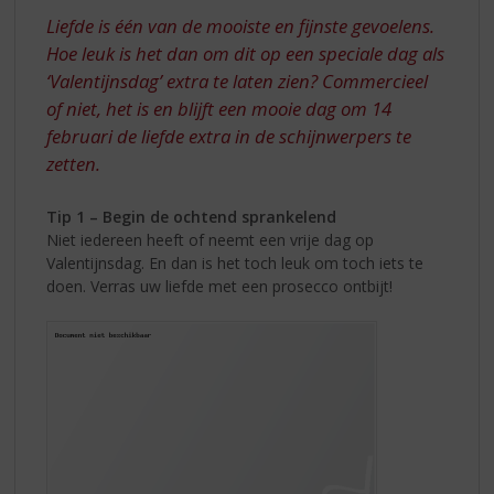
S
DE
Liefde is één van de mooiste en fijnste gevoelens.
p
LIEFDE
r
Hoe leuk is het dan om dit op een speciale dag als
i
‘Valentijnsdag’ extra te laten zien? Commercieel
n
of niet, het is en blijft een mooie dag om 14
g
februari de liefde extra in de schijnwerpers te
n
zetten.
a
a
r
Tip 1 – Begin de ochtend sprankelend
d
Niet iedereen heeft of neemt een vrije dag op
e
Valentijnsdag. En dan is het toch leuk om toch iets te
n
doen. Verras uw liefde met een prosecco ontbijt!
a
v
i
g
a
t
i
e