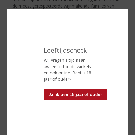
de meest gerespecteerde wijnmakende families van
Sicilië en met een enorme liefde voor het creëren van
de mooiste wijnen.
Deel deze liefdevolle
Passimora
wijn met uw
geliefde!
Leeftijdscheck
Tip 3 – Proost op de liefde!
Wij vragen altijd naar
Liefde heeft voor ieder weer een andere betekenis. Dat
uw leeftijd, in de winkels
maakt liefde zo mooi. Welke liefde dan ook, wij vieren
en ook online. Bent u 18
het met u mee. Proost op de liefde met onderstaande
jaar of ouder?
liefhebbers!
Ja, ik ben 18 jaar of ouder