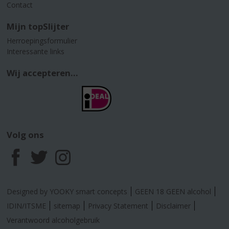
Contact
Mijn topSlijter
Herroepingsformulier
Interessante links
Wij accepteren...
Volg ons
F
T
I
a
w
n
Designed by YOOKY smart concepts
GEEN 18 GEEN alcohol
c
i
s
IDIN/ITSME
sitemap
Privacy Statement
Disclaimer
Verantwoord alcoholgebruik