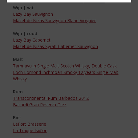
Wijn | wit
Lazy Bay Sauvignon
Mazet de Nizas Sauvignon Blanc-Viognier
Wijn | rood
Lazy Bay Cabernet
Mazet de Nizas Syrah-Cabernet Sauvignon
Malt
Tamnavulin Single Malt Scotch Whisky, Double Cask
Loch Lomond Inchmoan Smoky 12 years Single Malt
Whisky
Rum
Transcontinental Rum Barbados 2012
Bacardi Gran Reserva Diez
Bier
LeFort Brasserie
La Trappe Isid'or