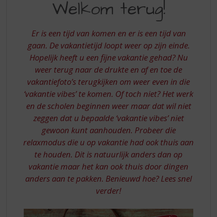
S
Welkom terug!
WELKOM
p
TERUG
r
i
Er is een tijd van komen en er is een tijd van
n
gaan. De vakantietijd loopt weer op zijn einde.
g
Hopelijk heeft u een fijne vakantie gehad? Nu
n
weer terug naar de drukte en af en toe de
a
vakantiefoto’s terugkijken om weer even in die
a
r
‘vakantie vibes’ te komen. Of toch niet? Het werk
d
en de scholen beginnen weer maar dat wil niet
e
zeggen dat u bepaalde ‘vakantie vibes’ niet
n
gewoon kunt aanhouden. Probeer die
a
relaxmodus die u op vakantie had ook thuis aan
v
te houden. Dit is natuurlijk anders dan op
i
g
vakantie maar het kan ook thuis door dingen
a
anders aan te pakken. Benieuwd hoe? Lees snel
t
verder!
i
e