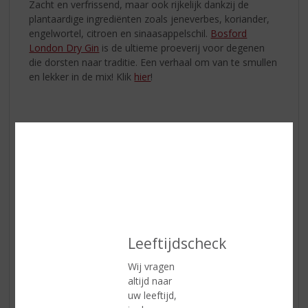
Zacht en verfrissend, maar ook rijkelijk dankzij de
plantaardige ingrediënten zoals jeneverbes, koriander,
engelwortel, citroen en sinaasappelschil.
Bosford
London Dry Gin
is de ultieme proeverij voor degenen
die dorsten naar traditie. Een verhaal om van te smullen
en lekker in de mix! Klik
hier
!
Leeftijdscheck
Wij vragen
altijd naar
uw leeftijd,