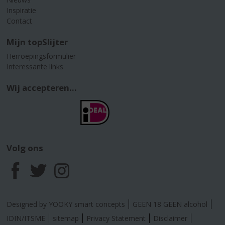
Inspiratie
Contact
Mijn topSlijter
Herroepingsformulier
Interessante links
Wij accepteren...
Volg ons
F
T
I
a
w
n
Designed by YOOKY smart concepts
GEEN 18 GEEN alcohol
c
i
s
IDIN/ITSME
sitemap
Privacy Statement
Disclaimer