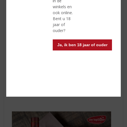
in de
winkels en
ook online.
Captain Cola Float!
Bent u 18
jaar of
Het origineel. Het icoon. Het is
Captain Morgan Original
ouder?
Spiced Gold
, op smaak gebracht met de smaak van
vanille, andere natuurlijke smaken en kruiden voor een
Ja, ik ben 18 jaar of ouder
onweerstaanbaar zoete maar toch subtiel gekruide
smaak. Veelzijdigheid is zijn specialiteit en gemaakt om
te mixen!
Meet the Captain Cola Float – een heerlijke mix die de
rijke, kruidige tonen van
Captain Morgan Original Spiced
Gold
combineert met cola en romig vanille-ijs. Klik
hier
!