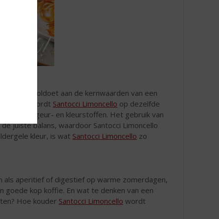
henk!
erecept en voldoet aan de kernwaarden van een
aties lang wordt
Santocci Limoncello
op dezelfde
 smaak-, geur- en kleurstoffen. Het gebruik van
t de juiste balans, waardoor Santocci Limoncello
dergele kleur, is wat
Santocci Limoncello
zo
en als aperitief of digestief op warme zomerdagen,
een goede kop koffie. En wat te denken van een
chten? Hoe kouder
Santocci Limoncello
wordt