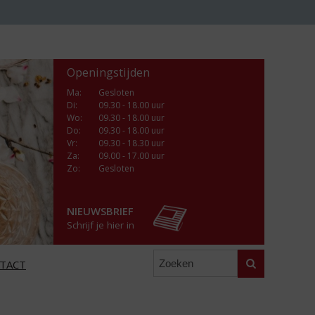
Openingstijden
Ma
:
Gesloten
Di
:
09.30 - 18.00 uur
Wo
:
09.30 - 18.00 uur
Do
:
09.30 - 18.00 uur
Vr
:
09.30 - 18.30 uur
Za
:
09.00 - 17.00 uur
Zo:
Gesloten
NIEUWSBRIEF
Schrijf je hier in
Zoeken
TACT