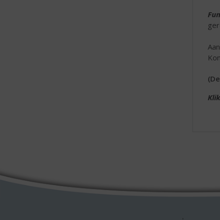
Fun
ger
Aan
Kom
(De
Kli