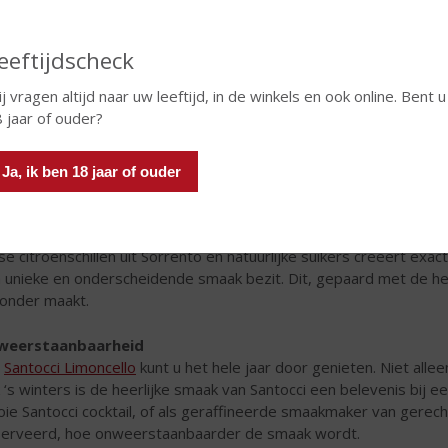
eeftijdscheck
j vragen altijd naar uw leeftijd, in de winkels en ook online. Bent u
 jaar of ouder?
onweerstaanbare Santocci Limoncello is het perfecte gesc
Ja, ik ben 18 jaar of ouder
tocci Limoncello
wordt gemaakt volgens een oud Italiaans famili
de limoncello: traditie, balans en onweerstaanbaarheid. Al gener
achtelijke manier gemaakt, zonder toevoegingen van kunstmatige
se citroenschillen uit Sorrento en natuurlijke suikers creëert exac
 unieke en onderscheidende smaak bezit. Dit, gepaard met de hel
zonder maakt.
weerstaanbaarheid
n
Santocci Limoncello
kunt u het hele jaar door genieten. Niet alle
 ‘s winters is de heerlijke smaak van Santocci een belevenis bij 
ie Santocci cocktail, of als geraffineerde smaakmaker van gere
erveerd, hoe onweerstaanbaarder de smaak wordt.