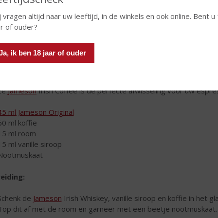
j vragen altijd naar uw leeftijd, in de winkels en ook online. Bent u
ar of ouder?
Ja, ik ben 18 jaar of ouder
ze
Jameson
Irish Coffee is de perfecte afwisseling voor uw espre
45 ml Jameson Original
60 ml koffie
15 ml room
15 ml vanille siroop
Nootmuskaat
eiding:
Schenk de
Jameson
Irish Whiskey, vanille siroop en koffie in het gl
Top dit af met de room en garneer met een beetje nootmuskaat.