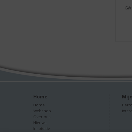
Gár
Home
Mijn
Home
Herro
Webshop
Inter
Over ons
Nieuws
Inspiratie