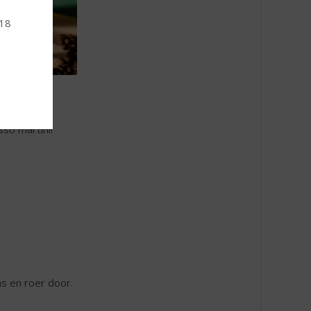
 18
sso martini!
as en roer door.