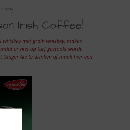
Living
on Irish Coffee!
ill whiskey met grain whiskey, maken
mdat er niet op turf gestookt wordt.
 Ginger Ale te drinken of maak hier een