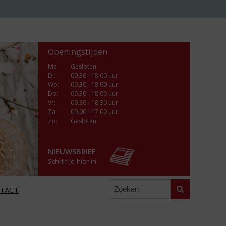
Openingstijden
Ma
:
Gesloten
Di
:
09.30 - 18.00 uur
Wo
:
09.30 - 18.00 uur
Do
:
09.30 - 18.00 uur
Vr
:
09.30 - 18.30 uur
Za
:
09.00 - 17.00 uur
Zo:
Gesloten
NIEUWSBRIEF
Schrijf je hier in
Zoeken
TACT