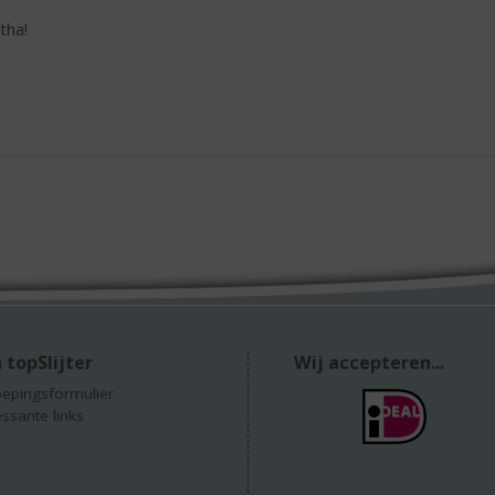
tha!
 topSlijter
Wij accepteren...
epingsformulier
essante links