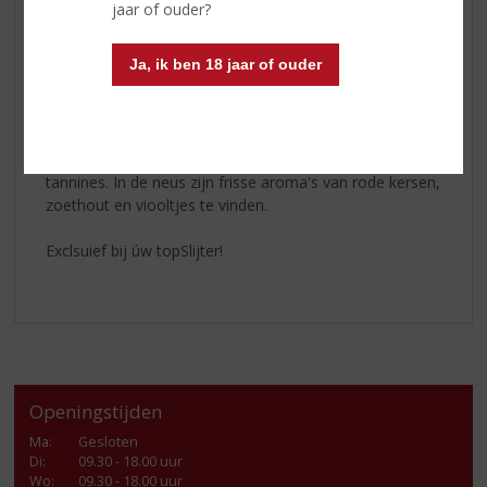
jaar of ouder?
flink koeler, zeker in de nachten. De Malbec wijnen die
uit Patagonië komen zijn wat eleganter dan de
Ja, ik ben 18 jaar of ouder
zwoelere varianten uit Mendoza.
Deze
Phebus Reservado Malbec
heeft een donkerrode
kleur met paarse weerschijn en is een typische Malbec
uit Patagonië, elegant met een mooie structuur en rijpe
tannines. In de neus zijn frisse aroma's van rode kersen,
zoethout en viooltjes te vinden.
Exclsuief bij úw topSlijter!
Openingstijden
Ma
:
Gesloten
Di
:
09.30 - 18.00 uur
Wo
:
09.30 - 18.00 uur