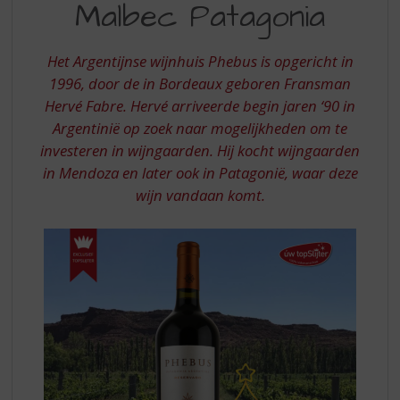
S
Malbec Patagonia
MALBEC
p
PATAGONIA
r
i
Het Argentijnse wijnhuis Phebus is opgericht in
n
1996, door de in Bordeaux geboren Fransman
g
Hervé Fabre. Hervé arriveerde begin jaren ‘90 in
n
Argentinië op zoek naar mogelijkheden om te
a
investeren in wijngaarden. Hij kocht wijngaarden
a
r
in Mendoza en later ook in Patagonië, waar deze
d
wijn vandaan komt.
e
n
a
v
i
g
a
t
i
e