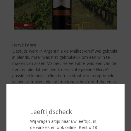
Hervé Fabre
Destijds werd in Argentinië de Malbec-druif wel gebruikt
in blends, maar was niet gebruikelijk om een wijn te
maken van alléén Malbec. Hervé Fabre was één van de
eersten die dat wel deed, een echte pionier! Hervé’s
passie en kennis stellen hem in staat om exceptionele
wijnen te maken, die internationaal bekroond zijn en in
meer dan 20 landen gedronken worden. Ook is Hervé
meermaals uitgeroepen tot IWC Red Winemaker of the
Year.
Leeftijdscheck
Patagonië
Mendoza is het grootste wijngebied van Argentinië,
Wij vragen altijd naar uw leeftijd, in
80% van de Argentijnse wijn komt hiervandaan.
de winkels en ook online. Bent u 18
Patagonië ligt een stuk zuidelijker en het is daar ook