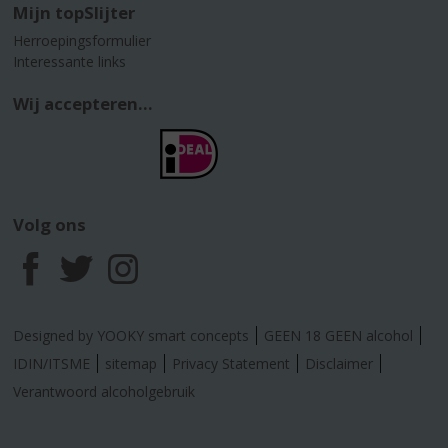
Mijn topSlijter
Herroepingsformulier
Interessante links
Wij accepteren...
Volg ons
F
T
I
a
w
n
Designed by YOOKY smart concepts
GEEN 18 GEEN alcohol
c
i
s
IDIN/ITSME
sitemap
Privacy Statement
Disclaimer
Verantwoord alcoholgebruik
e
t
t