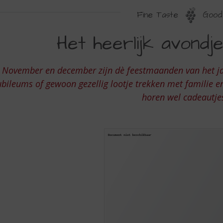
Fine Taste
Good 
ET
Het heerlijk avondj
EERLIJK
VONDJE
November en december zijn dè feestmaanden van het jaa
ubileums of gewoon gezellig lootje trekken met familie en
EKOMEN
horen wel cadeautjes