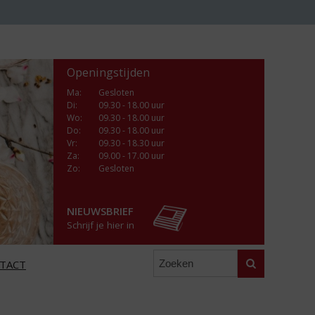
Openingstijden
Ma
:
Gesloten
Di
:
09.30 - 18.00 uur
Wo
:
09.30 - 18.00 uur
Do
:
09.30 - 18.00 uur
Vr
:
09.30 - 18.30 uur
Za
:
09.00 - 17.00 uur
Zo:
Gesloten
NIEUWSBRIEF
Schrijf je hier in
Zoeken
TACT