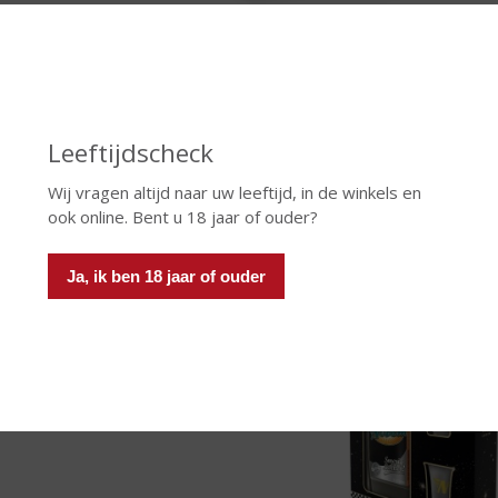
Nozem Oil Geschenkverpakking in
 is geen drank ter wereld die lijkt op
Nozem Oil
, dus het is even
ittig nabrandertje van chilipepers en een shotje cafeïne (Alc.10% v
Leeftijdscheck
rocks’ met een ijsblokje, door een trechter én zelfs uit een glas.
anders vliegt u er doorheen!
Nozem Oil
kunt u ook goed mixen: met
Wij vragen altijd naar uw leeftijd, in de winkels en
warme dranken als koffie, thee, ch
ook online. Bent u 18 jaar of ouder?
Nozem Oil
, Smerig Lek
Ja, ik ben 18 jaar of ouder