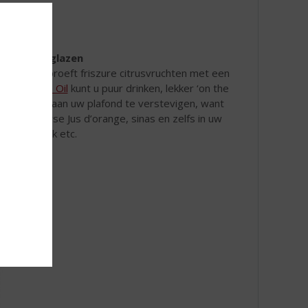
clusief 2 glazen
 wennen. U proeft friszure citrusvruchten met een
ol).
Nozem Oil
kunt u puur drinken, lekker ‘on the
 Denk er wel aan uw plafond te verstevigen, want
 cola, verse Jus d’orange, sinas en zelfs in uw
ocolademelk etc.
ker!