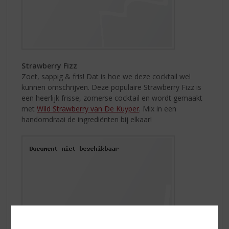
Strawberry Fizz
Zoet, sappig & fris! Dat is hoe we deze cocktail wel
kunnen omschrijven. Deze populaire Strawberry Fizz is
een heerlijk frisse, zomerse cocktail en wordt gemaakt
met
Wild Strawberry van De Kuyper
. Mix in een
handomdraai de ingrediënten bij elkaar!