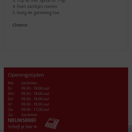
3. Top af met Sprite of 7-up.
4. Even zachtjes roeren.
5. Voeg de garnering toe.
Cheers!
Openingstijden
Ma
:
Gesloten
Di
:
09.30 - 18.00 uur
Wo
:
09.30 - 18.00 uur
Do
:
09.30 - 18.00 uur
Vr
:
09.30 - 18.30 uur
Za
:
09.00 - 17.00 uur
Zo:
Gesloten
NIEUWSBRIEF
Schrijf je hier in