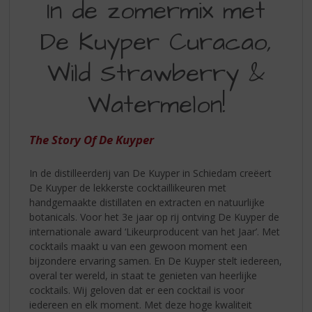
In de zomermix met
S
DE
p
r
De Kuyper Curacao,
ZOMERMIX
i
MET
n
Wild Strawberry &
g
DE
n
Watermelon!
KUYPER
a
a
CURACAO
r
The Story Of De Kuyper
WILD
d
e
STRAWBERRY
In de distilleerderij van De Kuyper in Schiedam creëert
n
WATERMELON
De Kuyper de lekkerste cocktaillikeuren met
a
handgemaakte distillaten en extracten en natuurlijke
v
botanicals. Voor het 3e jaar op rij ontving De Kuyper de
i
internationale award ‘Likeurproducent van het Jaar’. Met
g
cocktails maakt u van een gewoon moment een
a
bijzondere ervaring samen. En De Kuyper stelt iedereen,
t
overal ter wereld, in staat te genieten van heerlijke
i
cocktails. Wij geloven dat er een cocktail is voor
e
iedereen en elk moment. Met deze hoge kwaliteit