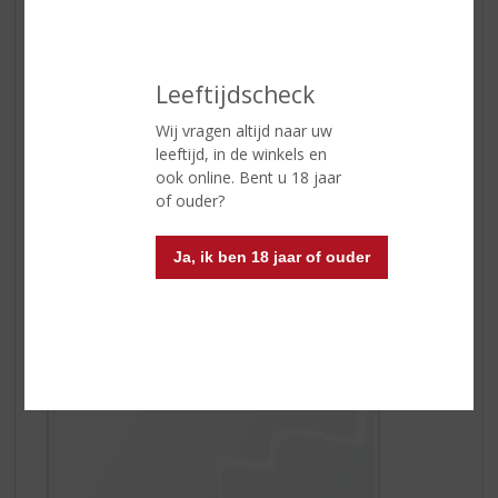
Leeftijdscheck
Watermelon Fizz
Wij vragen altijd naar uw
Watermeloen is zomer! De sprankelende watermeloen
leeftijd, in de winkels en
cocktail is een 'Must Have To Try'. Deze populaire
ook online. Bent u 18 jaar
Watermelon Fizz, is een heerlijk frisse zomerse cocktail
of ouder?
en wordt gemaakt met
Watermelon van De Kuyper
.
Genieten maar!
Ja, ik ben 18 jaar of ouder