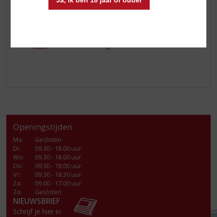
Ja, ik ben 18 jaar of ouder
Nu is het aan u om ervan te genieten! Neemt u daar
gerust de tijd voor.
Klik
hier
voor alle aanbiedingen!
Openingstijden
Ma
:
Gesloten
Di
:
09.30 - 18.00 uur
Wo
:
09.30 - 18.00 uur
Do
:
09.30 - 18.00 uur
Vr
:
09.30 - 18.30 uur
Za
:
09.00 - 17.00 uur
Zo:
Gesloten
NIEUWSBRIEF
Schrijf je hier in