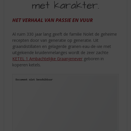
S
met karakter.
EEN
p
SMAAK
r
i
HET VERHAAL VAN PASSIE EN VUUR
MET
n
KARAKTER
g
Al ruim 330 jaar lang geeft de familie Nolet de geheime
n
recepten door van generatie op generatie. Uit
a
graandistillaten en gelagerde granen-eau-de-vie met
a
uitgekiende kruidenmelanges wordt de zeer zachte
r
KETEL 1 Ambachtelijke Graanjenever
geboren in
d
koperen ketels.
e
n
a
v
i
g
a
t
i
e