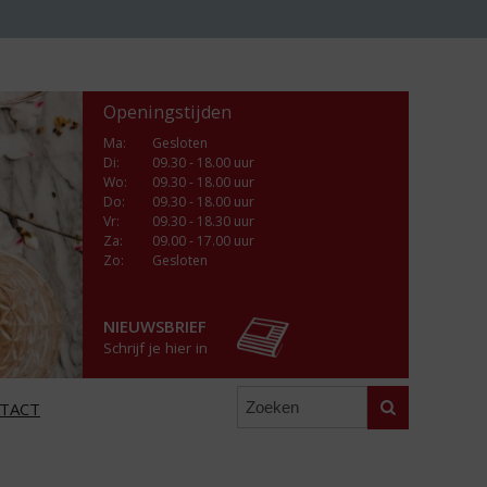
Openingstijden
Ma
:
Gesloten
Di
:
09.30 - 18.00 uur
Wo
:
09.30 - 18.00 uur
Do
:
09.30 - 18.00 uur
Vr
:
09.30 - 18.30 uur
Za
:
09.00 - 17.00 uur
Zo:
Gesloten
NIEUWSBRIEF
Schrijf je hier in
Zoeken
TACT