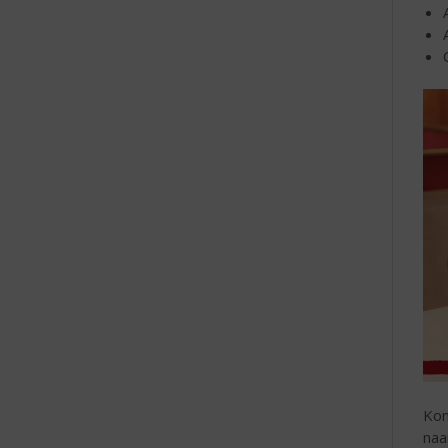
Kom
naa