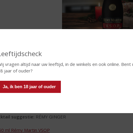
oductinformatie Rémy Martin VSOP
Leeftijdscheck
ij vragen altijd naar uw leeftijd, in de winkels en ook online. Bent 
efnotities:
harmonisch krachtig en elegant
8 jaar of ouder?
us:
dominante toetsen van vanille door een langere rijping in Fra
r rijpe abrikoos, gebakken appel en elegante bloemige toetsen
aak:
een perfecte harmonie tussen de kracht van rijpe fruitsmak
Ja, ik ben 18 jaar of ouder
te complexiteit van elegante en krachtige aroma’s biedt
dy:
goed uitgebalanceerd, gestructureerd en gelaagd. Combineert
dgevoel en een zijdezachte textuur
ktail suggestie:
RÉMY GINGER
50 ml Rémy Martin VSOP