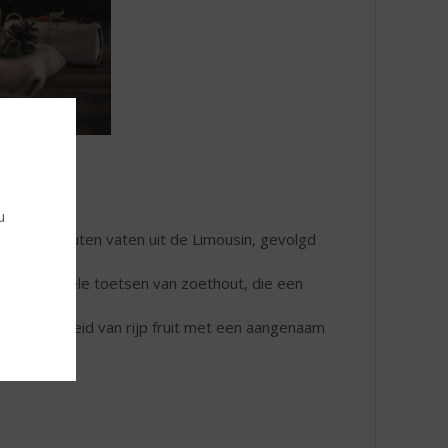
u
nse eikenhouten vaten uit de Limousin, gevolgd
en en subtiele toetsen van zoethout, die een
 de rondheid van rijp fruit met een aangenaam