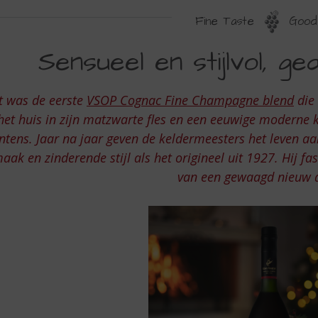
Fine Taste
Good 
ENSUEEL
Sensueel en stijlvol, g
N
TIJLVOL,
t was de eerste
VSOP Cognac Fine Champagne blend
die 
EDURFD
het huis in zijn matzwarte fles en een eeuwige moderne kl
N
intens. Jaar na jaar geven de keldermeesters het leven a
aak en zinderende stijl als het origineel uit 1927. Hij fas
NTENS…
van een gewaagd nieuw 