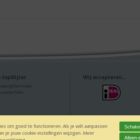
 topSlijter
Wij accepteren...
epingsformulier
essante links
es om goed te functioneren. Als je wilt aanpassen
Schakel
 je jouw cookie-instellingen wijzigen. Meer
GEEN 18 GEEN alcohol
IDIN/ITSME
sitemap
Privacy Statement
Dis
Alleen 
cyverklaring
.