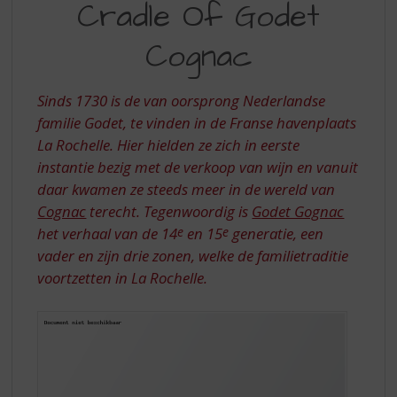
S
Cradle Of Godet
THE
p
CRADLE
r
Cognac
i
OF
n
GODET
g
Sinds 1730 is de van oorsprong Nederlandse
n
COGNAC
familie Godet, te vinden in de Franse havenplaats
a
La Rochelle. Hier hielden ze zich in eerste
a
instantie bezig met de verkoop van wijn en vanuit
r
daar kwamen ze steeds meer in de wereld van
d
e
Cognac
terecht. Tegenwoordig is
Godet Gognac
n
het verhaal van de 14
e
en 15
e
generatie, een
a
vader en zijn drie zonen, welke de familietraditie
v
voortzetten in La Rochelle.
i
g
a
t
i
e