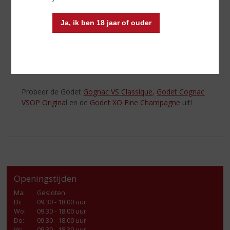
Jean Edouard Godet, master blender, zorgt bij het
Ja, ik ben 18 jaar of ouder
creëren van de
cognac
voor een perfecte balans tussen
de aroma’s van het hout en het fruitige karakter van de
cognac. Het resultaat zijn
Cognacs
met een bloemige
neus, een fruitige smaak en een goed gebalanceerde
afdronk.
Probeer de Godet
Gognac VS Classique
,
Godet Cognac
VSOP Origina
l en de
Godet XO Fine Champagne
uit!
Openingstijden
Ma
:
Gesloten
Di
:
09.30 - 18.00 uur
Wo
:
09.30 - 18.00 uur
Do
:
09.30 - 18.00 uur
Vr
:
09.30 - 18.30 uur