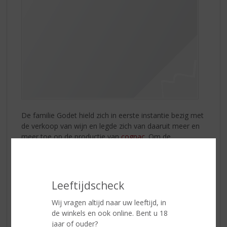
De familie Godet hield zich in eerste instantie bezig met
de verkoop van wijn en legde zich van daaruit meer en
meer toe op de productie van
cognac
. Om de
transportkosten van de wijnen toentertijd drastisch te
verlagen, besloot men rondom La Rochelle, de
wijnalcohol te scheiden van het water en alleen de
wijnalcohol te verschepen naar Amsterdam. Water had
Leeftijdscheck
men in Holland immers genoeg! La Rochelle werd
daarmee het epicentrum van de Cognac-industrie, de
Wij vragen altijd naar uw leeftijd, in
firma Godet is inmiddels het enige cognachuis die ook
de winkels en ook online. Bent u 18
daadwerkelijk nog in La Rochelle gevestigd is.
jaar of ouder?