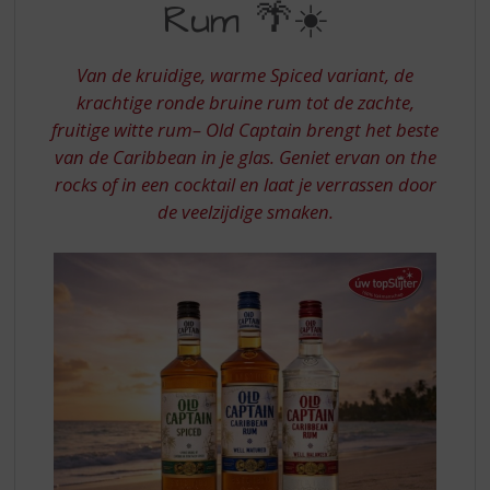
S
Rum 🌴☀️
CARIBBEAN
p
RUM
r
i
Van de kruidige, warme Spiced variant, de
n
krachtige ronde bruine rum tot de zachte,
g
fruitige witte rum– Old Captain brengt het beste
n
van de Caribbean in je glas. Geniet ervan on the
a
rocks of in een cocktail en laat je verrassen door
a
r
de veelzijdige smaken.
d
e
n
a
v
i
g
a
t
i
e