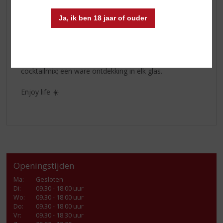
Old Captain traditionele witte rum is een
uitgebalanceerde blend van verschillende lichte rum uit
Ja, ik ben 18 jaar of ouder
het Caribisch gebied. Het subtiel zoete, fruitige aroma
harmonieert prachtig met de zachte smaak en de
zuivere, droge afdronk. Heerlijk puur of met ijs, maar
Old Captain White Rum komt ook tot zijn recht in elke
cocktailmix; een ware ontdekking in elk glas.
Enjoy life ☀️
Openingstijden
Ma
:
Gesloten
Di
:
09.30 - 18.00 uur
Wo
:
09.30 - 18.00 uur
Do
:
09.30 - 18.00 uur
Vr
:
09.30 - 18.30 uur