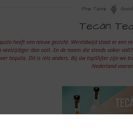
Fine Taste
Good 
ECAN
Tecán Tequ
EQUILA
quila heeft een nieuw gezicht. Wereldwijd staat er een nie
n veelzijdiger dan ooit. En de naam die steeds vaker valt?
ver tequila. Dit is iets anders. Bij úw topSlijter zijn we 
Nederland voere