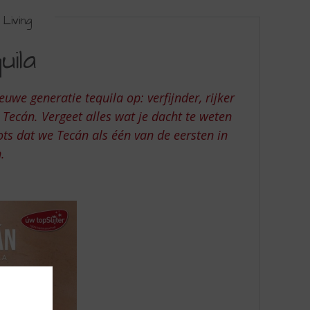
Living
ila
uwe generatie tequila op: verfijnder, rijker
 Tecán. Vergeet alles wat je dacht te weten
trots dat we Tecán als één van de eersten in
n.