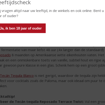
eeftijdscheck
j vragen altijd naar uw leeftijd, in de winkels en ook online. Bent u
ar of ouder?
Ja, ik ben 18 jaar of ouder
án Tequila Reposado
is gemaakt van 100% Blue Weber Agave uit 
 fermentatie van maar liefst 48 uur (4x langer dan de standaard) e
posado
8 maanden op Amerikaanse witte eikenhouten vaten. Het re
ak en een onmiskenbare toets van vanille, subtiel hout en rijpe
r gewoon pure klasse in een glas. Schenk hem op een groot ijsbl
Tecán Tequila Blanco
is niet gerijpt, waardoor de tequila zijn he
fect voor cocktails zoals de Paloma, maar ook ideaal om puur te 
aken.
ktailtip!
beer de Tecán tequila Reposado Terrace Twist:
Vul een groot