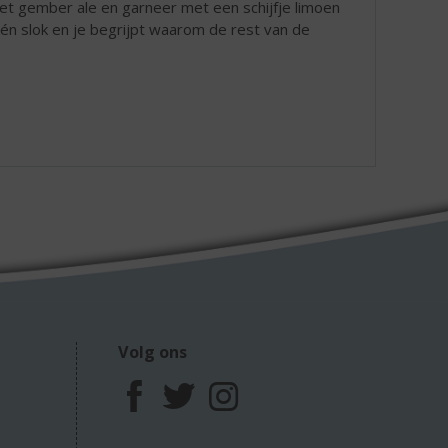
et gember ale en garneer met een schijfje limoen
n slok en je begrijpt waarom de rest van de
Volg ons
F
T
I
a
w
n