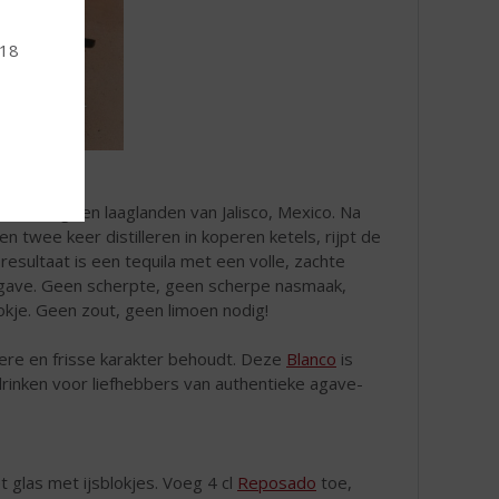
 18
de hoog- en laaglanden van Jalisco, Mexico. Na
n twee keer distilleren in koperen ketels, rijpt de
sultaat is een tequila met een volle, zachte
 agave. Geen scherpte, geen scherpe nasmaak,
okje. Geen zout, geen limoen nodig!
ldere en frisse karakter behoudt. Deze
Blanco
is
drinken voor liefhebbers van authentieke agave-
 glas met ijsblokjes. Voeg 4 cl
Reposado
toe,