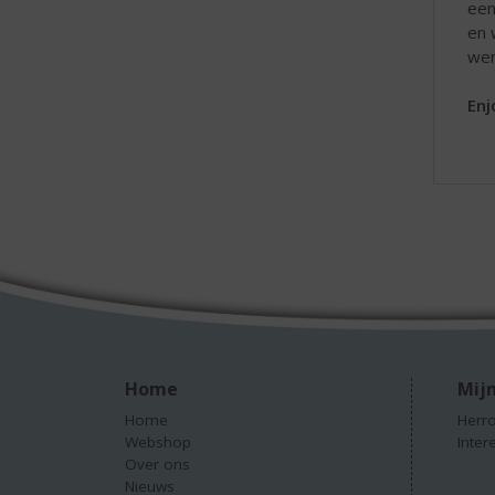
een
en 
wer
Enj
Home
Mijn
Home
Herro
Webshop
Inter
Over ons
Nieuws