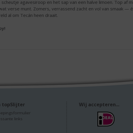
 scheutje agavesiroop en het sap van een halve limoen. Top af m
wat verse munt. Zomers, verrassend zacht en vol van smaak — éé
eld al om Tecán heen draait.
oy!
 topSlijter
Wij accepteren...
epingsformulier
essante links