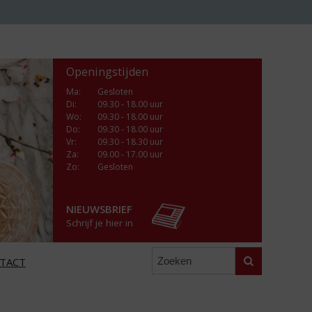
Openingstijden
Ma
:
Gesloten
Di
:
09.30 - 18.00 uur
Wo
:
09.30 - 18.00 uur
Do
:
09.30 - 18.00 uur
Vr
:
09.30 - 18.30 uur
Za
:
09.00 - 17.00 uur
Zo:
Gesloten
NIEUWSBRIEF
Schrijf je hier in
Zoeken
TACT