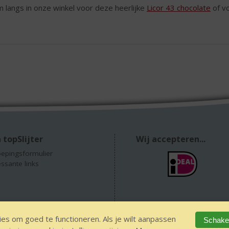
 langs in onze winkel voor deze heerlijke
Licor 43 chocolate
of vo
 topSlijter
Wij accepteren...
epingsformulier
essante links
es om goed te functioneren. Als je wilt aanpassen
Schakel