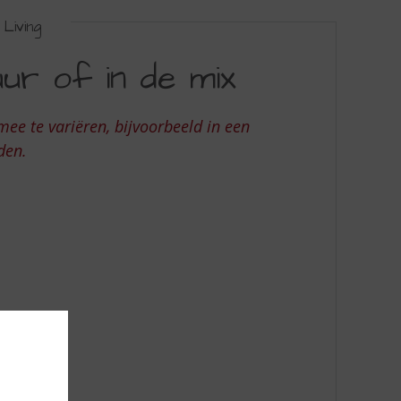
Living
ur of in de mix
ee te variëren, bijvoorbeeld in een
nden.