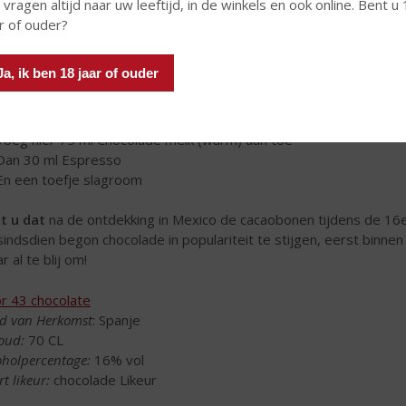
 vragen altijd naar uw leeftijd, in de winkels en ook online. Bent u
ar of ouder?
Ja, ik ben 18 jaar of ouder
 Chocolate Licor 43
Schenk 60 ml Licor 43 in
Voeg hier 75 ml Chocolade melk (warm) aan toe
Dan 30 ml Espresso
En een toefje slagroom
t u dat
na de ontdekking in Mexico de cacaobonen tijdens de 16
sindsdien begon chocolade in populariteit te stijgen, eerst binnen 
r al te blij om!
or 43 chocolate
d van Herkomst
: Spanje
oud:
70 CL
oholpercentage:
16% vol
t likeur:
chocolade Likeur