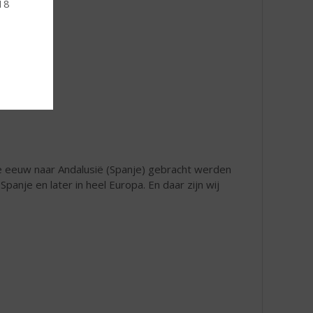
 18
e eeuw naar Andalusië (Spanje) gebracht werden
Spanje en later in heel Europa. En daar zijn wij