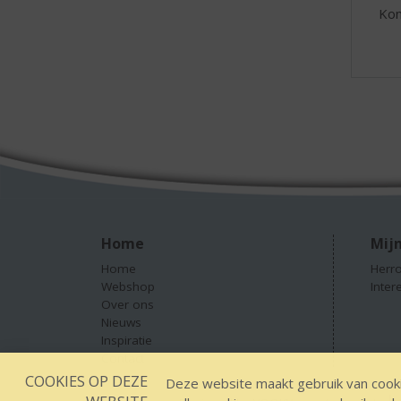
Kom
Home
Mijn
Home
Herro
Webshop
Inter
Over ons
Nieuws
Inspiratie
Contact
COOKIES OP DEZE
Deze website maakt gebruik van cooki