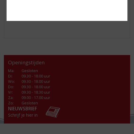
3. Garneer met een schijfje sinaasappel
Saluti – op de kleur van het leven! 🧡🍹
Openingstijden
Ma
:
Gesloten
Di
:
09.30 - 18.00 uur
Wo
:
09.30 - 18.00 uur
Do
:
09.30 - 18.00 uur
Vr
:
09.30 - 18.30 uur
Za
:
09.00 - 17.00 uur
Zo:
Gesloten
NIEUWSBRIEF
Schrijf je hier in