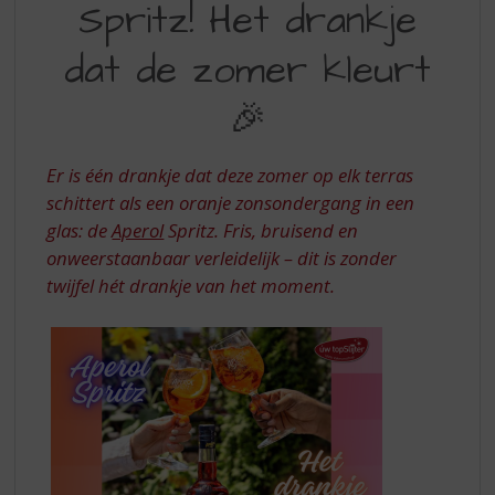
S
Spritz! Het drankje
APEROL
p
SPRITZ!
r
dat de zomer kleurt
i
HET
n
🎉
DRANKJE
g
n
DAT
a
Er is één drankje dat deze zomer op elk terras
DE
a
schittert als een oranje zonsondergang in een
r
ZOMER
glas: de
Aperol
Spritz. Fris, bruisend en
d
KLEURT
onweerstaanbaar verleidelijk – dit is zonder
e
n
twijfel hét drankje van het moment.
a
v
i
g
a
t
i
e