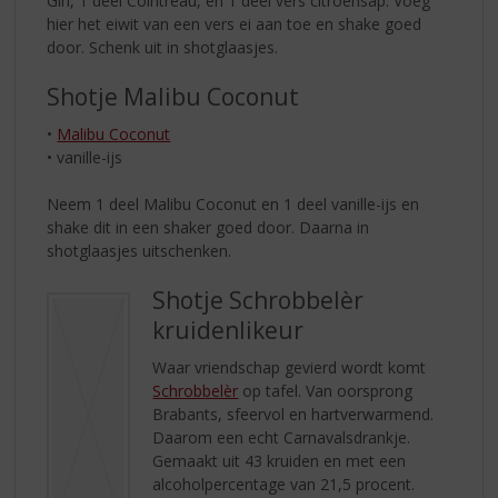
Gin, 1 deel Cointreau, en 1 deel vers citroensap. Voeg
hier het eiwit van een vers ei aan toe en shake goed
door. Schenk uit in shotglaasjes.
Shotje Malibu Coconut
•
Malibu Coconut
• vanille-ijs
Neem 1 deel Malibu Coconut en 1 deel vanille-ijs en
shake dit in een shaker goed door. Daarna in
shotglaasjes uitschenken.
Shotje Schrobbelèr
kruidenlikeur
Waar vriendschap gevierd wordt komt
Schrobbelèr
op tafel. Van oorsprong
Brabants, sfeervol en hartverwarmend.
Daarom een echt Carnavalsdrankje.
Gemaakt uit 43 kruiden en met een
alcoholpercentage van 21,5 procent.