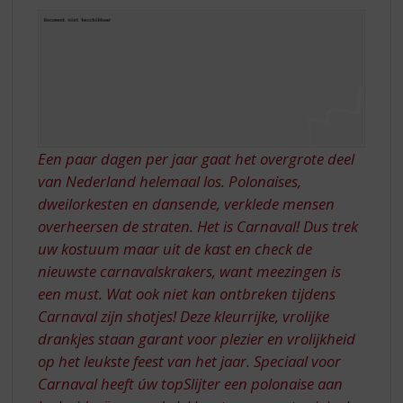
S
p
r
i
n
g
n
a
a
Een paar dagen per jaar gaat het overgrote deel
r
van Nederland helemaal los. Polonaises,
d
dweilorkesten en dansende, verklede mensen
e
overheersen de straten. Het is Carnaval! Dus trek
n
uw kostuum maar uit de kast en check de
a
v
nieuwste carnavalskrakers, want meezingen is
i
een must. Wat ook niet kan ontbreken tijdens
g
Carnaval zijn shotjes! Deze kleurrijke, vrolijke
a
drankjes staan garant voor plezier en vrolijkheid
t
op het leukste feest van het jaar. Speciaal voor
i
e
Carnaval heeft úw topSlijter een polonaise aan