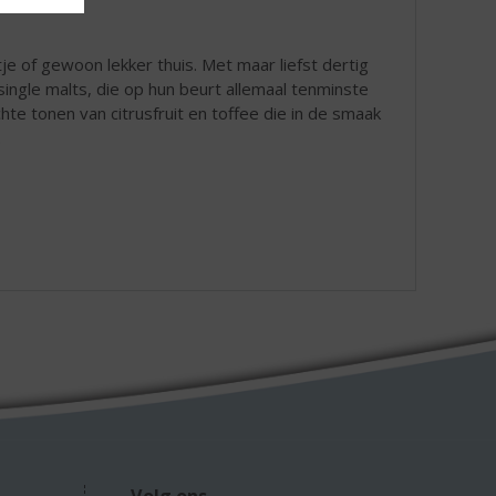
tje of gewoon lekker thuis. Met maar liefst dertig
ingle malts, die op hun beurt allemaal tenminste
chte tonen van citrusfruit en toffee die in de smaak
.