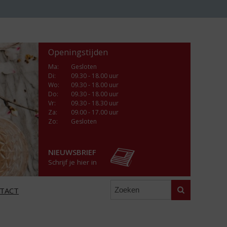
Openingstijden
Ma
:
Gesloten
Di
:
09.30 - 18.00 uur
Wo
:
09.30 - 18.00 uur
Do
:
09.30 - 18.00 uur
Vr
:
09.30 - 18.30 uur
Za
:
09.00 - 17.00 uur
Zo:
Gesloten
NIEUWSBRIEF
Schrijf je hier in
Zoeken
TACT