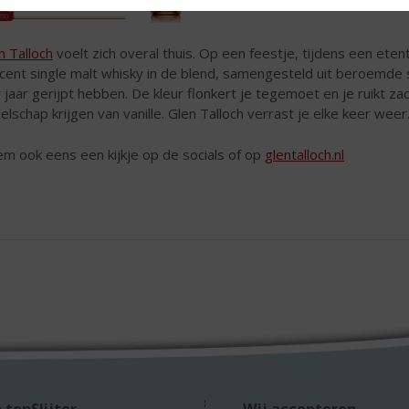
n Talloch
voelt zich overal thuis. Op een feestje, tijdens een eten
cent single malt whisky in de blend, samengesteld uit beroemde s
r jaar gerijpt hebben. De kleur flonkert je tegemoet en je ruikt za
elschap krijgen van vanille. Glen Talloch verrast je elke keer weer
m ook eens een kijkje op de socials of op
glentalloch.nl