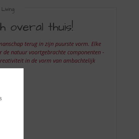
Living
h overal thuis!
manschap terug in zijn puurste vorm. Elke
or de natuur voortgebrachte componenten -
reativiteit in de vorm van ambachtelijk
8