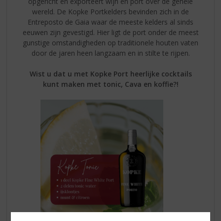
opgericht en exporteert wijn en port over de gehele
wereld. De Kopke Portkelders bevinden zich in de
Entreposto de Gaia waar de meeste kelders al sinds
eeuwen zijn gevestigd. Hier ligt de port onder de meest
gunstige omstandigheden op traditionele houten vaten
door de jaren heen langzaam en in stilte te rijpen.
Wist u dat u met Kopke Port heerlijke cocktails
kunt maken met tonic, Cava en koffie?!