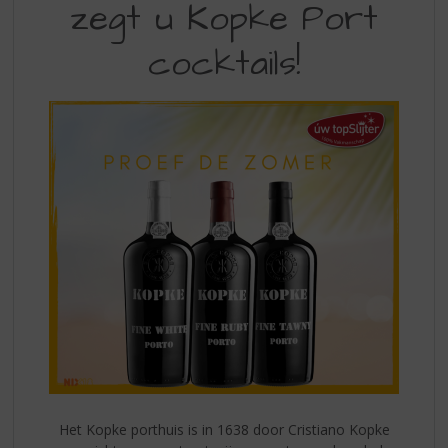
S
zegt u Kopke Port
ZOMER
p
DAN
r
cocktails!
i
ZEGT
n
U
g
n
KOPE
a
PORT
a
r
COCKTAILS
d
e
n
a
v
i
g
a
t
i
e
Het Kopke porthuis is in 1638 door Cristiano Kopke