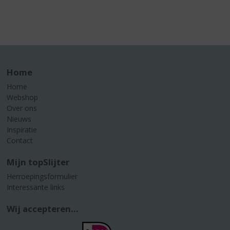
Home
Home
Webshop
Over ons
Nieuws
Inspiratie
Contact
Mijn topSlijter
Herroepingsformulier
Interessante links
Wij accepteren...