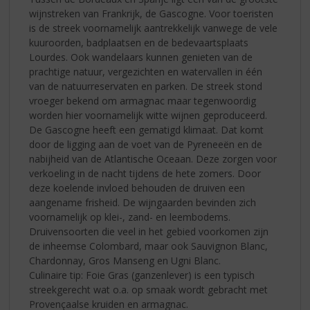
wijnstreken van Frankrijk, de Gascogne. Voor toeristen
is de streek voornamelijk aantrekkelijk vanwege de vele
kuuroorden, badplaatsen en de bedevaartsplaats
Lourdes. Ook wandelaars kunnen genieten van de
prachtige natuur, vergezichten en watervallen in één
van de natuurreservaten en parken. De streek stond
vroeger bekend om armagnac maar tegenwoordig
worden hier voornamelijk witte wijnen geproduceerd.
De Gascogne heeft een gematigd klimaat. Dat komt
door de ligging aan de voet van de Pyreneeën en de
nabijheid van de Atlantische Oceaan. Deze zorgen voor
verkoeling in de nacht tijdens de hete zomers. Door
deze koelende invloed behouden de druiven een
aangename frisheid. De wijngaarden bevinden zich
voornamelijk op klei-, zand- en leembodems.
Druivensoorten die veel in het gebied voorkomen zijn
de inheemse Colombard, maar ook Sauvignon Blanc,
Chardonnay, Gros Manseng en Ugni Blanc.
Culinaire tip: Foie Gras (ganzenlever) is een typisch
streekgerecht wat o.a. op smaak wordt gebracht met
Provençaalse kruiden en armagnac.