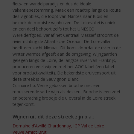
fiets- en wandelparadijs en dus de ideale
vakantiebestemming. Maak een roadtrip langs de Route
des vignobles, die loopt van Nantes naar Blois en
bezoek de mooiste wijnhuizen. De Loirevallei is uniek
en een deel behoort zelfs tot het UNESCO
Werelderfgoed. Vanaf het Centraal Massief stroomt de
rivier richting de Atlantische Oceaan. De Loirevallei
heeft een zacht klimaat. Dit komt doordat de rivier in de
winter warmte afgeeft aan de omgeving. Wijngaarden
gelegen langs de Loire, de langste rivier van Frankrijk,
produceren veel wijnen met het AOC-label (een label
voor productkwaliteit). De bekendste druivensoort uit
deze streek is de Sauvignon Blanc.
Culinaire tip: Verse gebakken brioche met een
mousserende witte wijn als dessert. Brioche is een zoet
en boterachtig broodje die u overal in de Loire streek
tegenkomt.
Wijnen uit dit deze streek zijn o.a.:
Domaine d'Avrillé Chardonnay, IGP Val de Loire
Veuve Amiot Brut