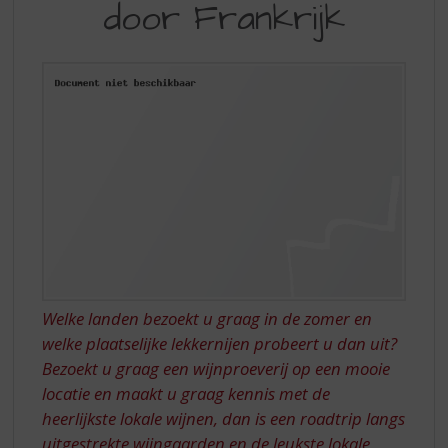
S
door Frankrijk
ROADTRIP
p
DOOR
r
i
FRANKRIJK
n
g
n
a
a
r
d
e
n
a
v
Welke landen bezoekt u graag in de zomer en
i
g
welke plaatselijke lekkernijen probeert u dan uit?
a
Bezoekt u graag een wijnproeverij op een mooie
t
locatie en maakt u graag kennis met de
i
heerlijkste lokale wijnen, dan is een roadtrip langs
e
uitgestrekte wijngaarden en de leukste lokale