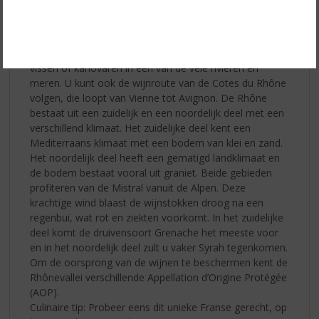
en de wijngaarden, waarvan de meeste op de
linkeroever liggen, produceren voornamelijk rode
wijnen. Toeristen komen graag naar dit gebied voor een
avontuurlijke wandelvakantie in de Alpen of om te
vissen of kanovaren in één van de vele rivieren en
meren. U kunt ook de wijnroute van de Cotes du Rhône
volgen, die loopt van Vienne tot Avignon. De Rhône
bestaat uit een zuidelijk en een noordelijk deel met een
verschillend klimaat. Het zuidelijke deel kent een
Mediterraans klimaat met een bodem van klei en zand.
Het noordelijk deel heeft een gematigd landklimaat en
de bodem bestaat vooral uit graniet. Beide gebieden
profiteren van de Mistral vanuit de Alpen. Deze
krachtige wind blaast de wijnstokken droog na een
regenbui, wat rot en ziekten voorkomt. In het zuidelijke
deel komt de druivensoort Grenache het meeste voor
en in het noordelijk deel zult u vaker Syrah tegenkomen.
Om de oorsprong van de wijnen te beschermen kent de
Rhônevallei verschillende Appellation d’Origine Protégée
(AOP).
Culinaire tip: Probeer eens dit unieke Franse gerecht, op