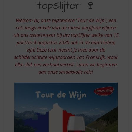
S
topSlijter 🍷
WIJN
p
MET
r
i
Welkom bij onze bijzondere "Tour de Wijn", een
UW
n
reis langs enkele van de meest verfijnde wijnen
TOPSLIJTER
g
uit ons assortiment bij úw topSlijter welke van 15
n
juli t/m 4 augustus 2026 ook in de aanbieding
a
zijn! Deze tour neemt je mee door de
a
r
schilderachtige wijngaarden van Frankrijk, waar
d
elke slok een verhaal vertelt. Laten we beginnen
e
aan onze smaakvolle reis!
n
a
v
i
g
a
t
i
e