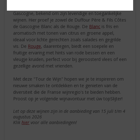
Blanc & Rouge
Onze tour eindigt in de zonovergoten regio van
Gascogne, bekend om zijn levendige en toegankelijke
wijnen. Hier proef je zowel de Duffour Père & Fils Côtes
de Gascogne Blanc als de Rouge. De
Blanc
is fris en
aromatisch met tonen van citrus en groene appel,
ideaal voor lichte gerechten zoals salades en gegrilde
vis. De
Rouge
, daarentegen, biedt een soepele en
fruitige ervaring met hints van rode bessen en een
vleugje kruiden, perfect voor bij geroosterd vlees of een
gezellige avond met vrienden.
Met deze "Tour de Wijn" hopen we je te inspireren om
nieuwe smaken te ontdekken en te genieten van de
diversiteit die de Franse wijnregio's te bieden hebben.
Proost op je volgende wijnavontuur met úw topSlijter!
Let op deze wijnen zijn in de aanbieding van 15 juli t/m 4
augustus 2026
Klik
hier
voor alle aanbiedingen!