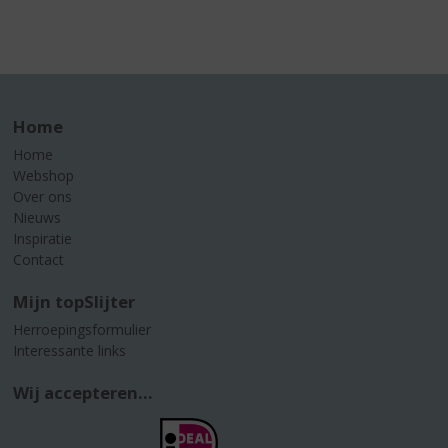
Home
Home
Webshop
Over ons
Nieuws
Inspiratie
Contact
Mijn topSlijter
Herroepingsformulier
Interessante links
Wij accepteren...