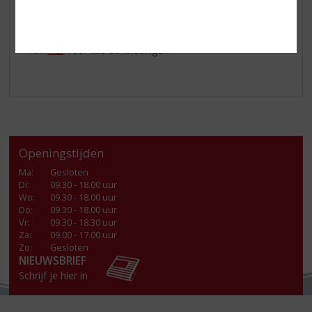
Serveer
Freixenet Cordon Negro Brut
gekoeld in een
cavaglas.
Klik
hier
voor alle aanbiedingen
Openingstijden
Ma
:
Gesloten
Di
:
09.30 - 18.00 uur
Wo
:
09.30 - 18.00 uur
Do
:
09.30 - 18.00 uur
Vr
:
09.30 - 18.30 uur
Za
:
09.00 - 17.00 uur
Zo:
Gesloten
NIEUWSBRIEF
Schrijf je hier in