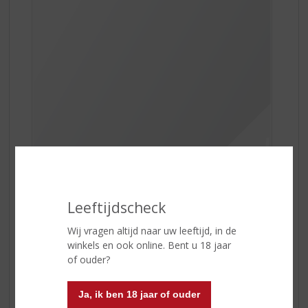
Leeftijdscheck
De smaak is verfrissend en is mooi in balans door de
lichtgroene tonen en de citrusvruchten. Deze cava is
Wij vragen altijd naar uw leeftijd, in de
lichtgeel van kleur met heldere groene tonen en heeft
winkels en ook online. Bent u 18 jaar
verrassende delicate aroma’s, een combinatie van
of ouder?
groene appels, peren met een vermoeden van
Mediterraans fruit.
Ja, ik ben 18 jaar of ouder