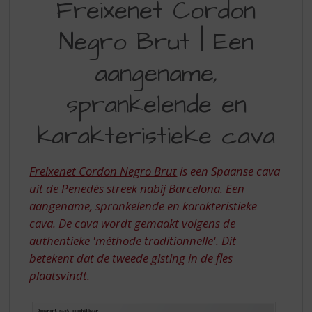
Freixenet Cordon
S
CORDON
p
r
Negro Brut | Een
NEGRO
i
BRUT
n
aangename,
g
|
n
sprankelende en
EEN
a
a
AANGENAME,
karakteristieke cava
r
SPRANKELENDE
d
e
EN
Freixenet Cordon Negro Brut
is een Spaanse cava
n
KARAKTERISTIEKE
uit de Penedès streek nabij Barcelona. Een
a
aangename, sprankelende en karakteristieke
v
CAVA
i
cava. De cava wordt gemaakt volgens de
g
authentieke 'méthode traditionnelle'. Dit
a
betekent dat de tweede gisting in de fles
t
plaatsvindt.
i
e