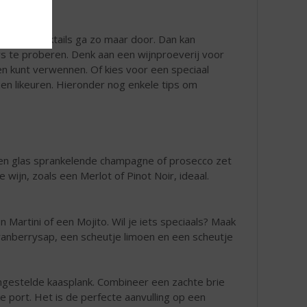
ktails, mocktails ga zo maar door. Dan kan
s te proberen. Denk aan een wijnproeverij voor
en kunt verwennen. Of kies voor een speciaal
en likeuren. Hieronder nog enkele tips om
 Een glas sprankelende champagne of prosecco zet
wijn, zoals een Merlot of Pinot Noir, ideaal.
 Martini of een Mojito. Wil je iets speciaals? Maak
ranberrysap, een scheutje limoen en een scheutje
ngestelde kaasplank. Combineer een zachte brie
ke port. Het is de perfecte aanvulling op een