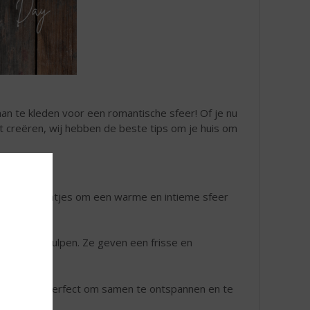
 aan te kleden voor een romantische sfeer! Of je nu
t creëren, wij hebben de beste tips om je huis om
feeërieke lichtjes om een warme en intieme sfeer
r.
 rozen of tulpen. Ze geven een frisse en
n kussens. Perfect om samen te ontspannen en te