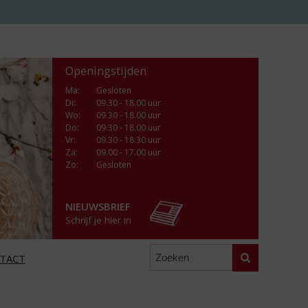
Openingstijden
Ma
:
Gesloten
Di
:
09.30 - 18.00 uur
Wo
:
09.30 - 18.00 uur
Do
:
09.30 - 18.00 uur
Vr
:
09.30 - 18.30 uur
Za
:
09.00 - 17.00 uur
Zo:
Gesloten
NIEUWSBRIEF
Schrijf je hier in
Zoeken
TACT