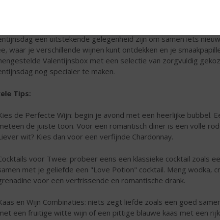
wennerij op Valentijnsdag 💕
 hebben uiteraard een winkel vol goede wijnen, whisky's, rum, coc
entijnsdag een uitstekende gelegenheid zijn om samen iets nieuw
e, waar je verschillende wijnen kunt ontdekken en je smaakpapill
engestelde Valentijnsbox met een selectie van zorgvuldig gekoz
entijnsdag nog specialer te maken.
ele Tips:
Kies de Perfecte Wijn: begin je avond met een heerlijke bubbel.
meteen de juiste toon. Voor een romantisch diner is een volle rode 
Liever wit? Kies dan voor een verfijnde Chardonnay.
Cocktails voor Twee: probeer eens een klassieke cocktail zoals een
samen met je geliefde een "Love Potion" cocktail. Meng wodka, c
grenadine voor een verfrissende en romantische drank.
Kaas en Wijn Combinaties: niets zegt liefde zoals een goed same
met een fruitige witte wijn of een pittige blauwe kaas met een rij