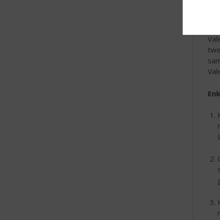
Ver
Wij
Val
twe
sam
Val
Enk