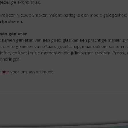
gezellige avond thuis.
Probeer Nieuwe Smaken: Valentijnsdag is een mooie gelegenheid om
uitproberen.
men genieten
 samen genieten van een goed glas kan een prachtige manier zijn 
s om te genieten van elkaars gezelschap, maar ook om samen nie
liefde, en koester de momenten die jullie samen creëren. Proost 
inneringen!
k
hier
voor ons assortiment.