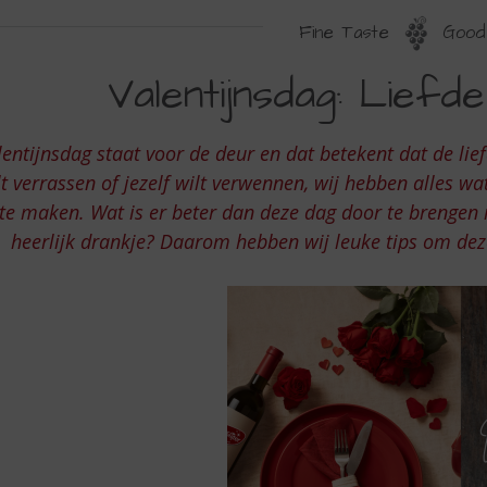
Fine Taste
Good 
ALENTIJNSDAG
Valentijnsdag: Liefd
IEFDE
N
lentijnsdag staat voor de deur en dat betekent dat de lief
ENOT
lt verrassen of jezelf wilt verwennen, wij hebben alles w
te maken. Wat is er beter dan deze dag door te brengen m
heerlijk drankje? Daarom hebben wij leuke tips om dez