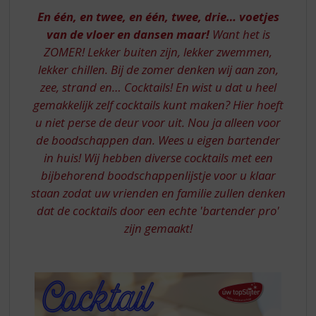
S
En één, en twee, en één, twee, drie…
voetjes
p
r
van de vloer en dansen maar!
Want het is
i
ZOMER! Lekker buiten zijn, lekker zwemmen,
n
lekker chillen. Bij de zomer denken wij aan zon,
g
zee, strand en… Cocktails! En wist u dat u heel
n
gemakkelijk zelf cocktails kunt maken? Hier hoeft
a
a
u niet perse de deur voor uit. Nou ja alleen voor
r
de boodschappen dan. Wees u eigen bartender
d
in huis! Wij hebben diverse cocktails met een
e
bijbehorend boodschappenlijstje voor u klaar
n
staan zodat uw vrienden en familie zullen denken
a
v
dat de cocktails door een echte 'bartender pro'
i
zijn gemaakt!
g
a
t
i
e