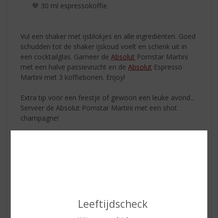
🤎 30 ml espressokoffie
Vul een shaker met ijsblokjes en alle ingrediënten. Goed
schudden tot de shaker ijskoud voelt en schenk uit in
een cocktailglas. Garneer de
Absolut
Pornstar Martini
met een halve passievrucht en de
Absolut
Espresso
Martini met 3 koffiebonen. Enjoy!
Extra tip voor een feestje of gewoon een leuke avond...
Serveer de Absolut Pornstar Martini met een shot
champagne!
Shanky's Whip
Een blend van Black Irish Whiskey
verfijnd met
natuurlijke vanille- en roomaroma's en een vleugje
karamel. Heerlijk om zo te drinken of in een simpele
cocktail met cola! Het hoeft niet altijd moeilijk om
lekker te zijn.
Leeftijdscheck