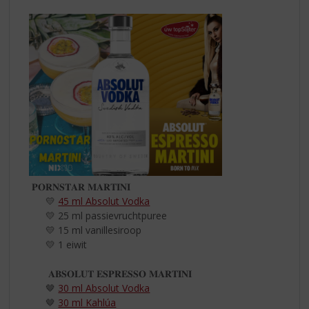
𝐏𝐎𝐑𝐍𝐒𝐓𝐀𝐑 𝐌𝐀𝐑𝐓𝐈𝐍𝐈
💛
45 ml Absolut Vodka
💛 25 ml passievruchtpuree
💛 15 ml vanillesiroop
💛 1 eiwit
𝐀𝐁𝐒𝐎𝐋𝐔𝐓 𝐄𝐒𝐏𝐑𝐄𝐒𝐒𝐎 𝐌𝐀𝐑𝐓𝐈𝐍𝐈
🤎
30 ml Absolut Vodka
🤎
30 ml Kahlúa