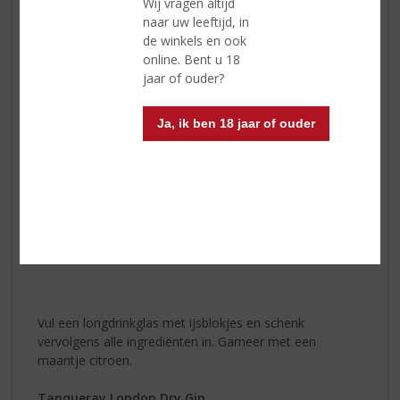
Wij vragen altijd
naar uw leeftijd, in
de winkels en ook
🧡
25
online. Bent u 18
ml
jaar of ouder?
Shanky's
Whip
🧡
Ja, ik ben 18 jaar of ouder
100 ml
cola
🧡
IJsblokjes
🧡 Citroen
Vul een longdrinkglas met ijsblokjes en schenk
vervolgens alle ingrediënten in. Garneer met een
maantje citroen.
Tanqueray London Dry Gin