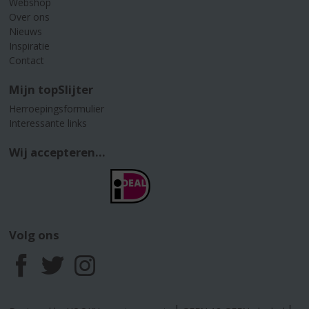
Webshop
Over ons
Nieuws
Inspiratie
Contact
Mijn topSlijter
Herroepingsformulier
Interessante links
Wij accepteren...
Volg ons
F
T
I
a
w
n