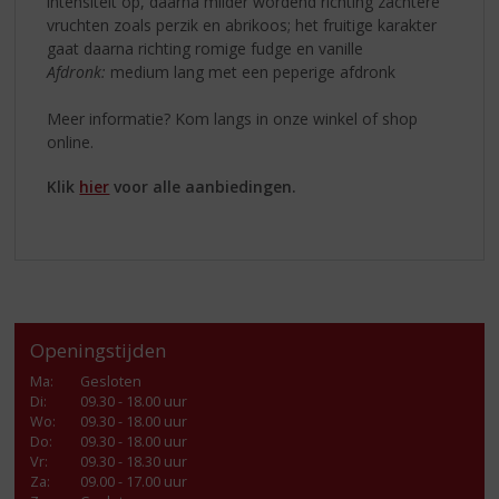
intensiteit op, daarna milder wordend richting zachtere
vruchten zoals perzik en abrikoos; het fruitige karakter
gaat daarna richting romige fudge en vanille
Afdronk:
medium lang met een peperige afdronk
Meer informatie? Kom langs in onze winkel of shop
online.
Klik
hier
voor alle aanbiedingen.
Openingstijden
Ma
:
Gesloten
Di
:
09.30 - 18.00 uur
Wo
:
09.30 - 18.00 uur
Do
:
09.30 - 18.00 uur
Vr
:
09.30 - 18.30 uur
Za
:
09.00 - 17.00 uur