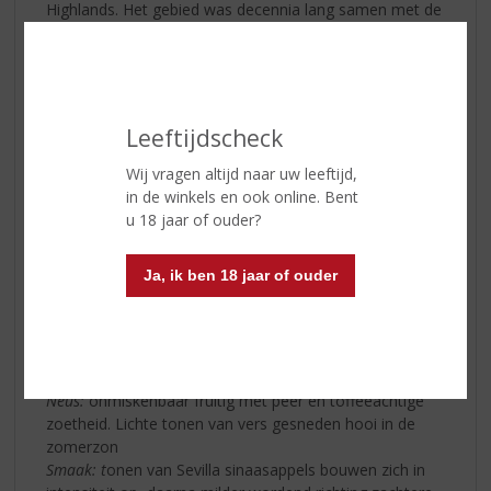
Highlands. Het gebied was decennia lang samen met de
Speyside het episch centrum voor de Single Malt
whiskyindustrie. Echter zijn er gedurende de jaren
verschillende distilleerderijen gesloten wat de "Loch
Lomond Distillery" uniek maakt in zijn soort. De
distilleerderij met de gelijknamige naam van het
Leeftijdscheck
mythische- en grootste meer van Schotland kenmerkt
zich door de verscheidenheid aan whisky dat men
Wij vragen altijd naar uw leeftijd,
distilleert. Het is één van de weinige distilleerderijen in
in de winkels en ook online. Bent
Schotland die zowel aged single malt whisky, non-aged
u 18 jaar of ouder?
single malt whisky, blended whisky als 100% single
(peated) grain whisky vercommercialiseert. Tevens is de
Ja, ik ben 18 jaar of ouder
whisky afkomstig van de Loch Lomond distilleerderij, de
favoriete whisky van kapitein Haddock uit het
stripverhaal van Kuifje.
Proefnotities Loch Lomond Inchmurrin 12 Yrs.
Neus:
onmiskenbaar fruitig met peer en toffeeachtige
zoetheid. Lichte tonen van vers gesneden hooi in de
zomerzon
Smaak: t
onen van Sevilla sinaasappels bouwen zich in