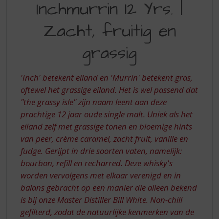
S
Inchmurrin 12 Yrs. |
INCHMURRIN
p
12YO
r
Zacht, fruitig en
i
-
n
grassig
ZACHT
g
n
FRUITIG
a
'Inch' betekent eiland en 'Murrin' betekent gras,
EN
a
oftewel het grassige eiland. Het is wel passend dat
r
GRASSIG
"the grassy isle" zijn naam leent aan deze
d
prachtige 12 jaar oude single malt. Uniek als het
e
n
eiland zelf met grassige tonen en bloemige hints
a
van peer, crème caramel, zacht fruit, vanille en
v
fudge. Gerijpt in drie soorten vaten, namelijk:
i
bourbon, refill en recharred. Deze whisky's
g
worden vervolgens met elkaar verenigd en in
a
t
balans gebracht op een manier die alleen bekend
i
is bij onze Master Distiller Bill White. Non-chill
e
gefilterd, zodat de natuurlijke kenmerken van de