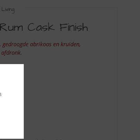
Living
 Rum Cask Finish
, gedroogde abrikoos en kruiden,
 afdronk.
8