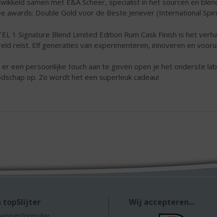
wikkeld samen met E&A Scheer, specialist in het sourcen en ble
e awards: Double Gold voor de Beste Jenever (International Spirit
EL 1 Signature Blend Limited Edition Rum Cask Finish is het verha
eld reist. Elf generaties van experimenteren, innoveren en voorui
er een persoonlijke touch aan te geven open je het onderste label
dschap op. Zo wordt het een superleuk cadeau!
 topSlijter
Wij accepteren...
epingsformulier