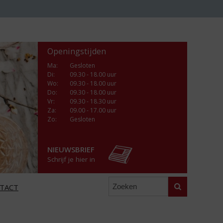
Openingstijden
Ma
:
Gesloten
Di
:
09.30 - 18.00 uur
Wo
:
09.30 - 18.00 uur
Do
:
09.30 - 18.00 uur
Vr
:
09.30 - 18.30 uur
Za
:
09.00 - 17.00 uur
Zo:
Gesloten
NIEUWSBRIEF
Schrijf je hier in
Zoeken
TACT