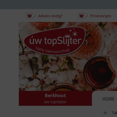
Sla
links
over
Advies nodig?
Proeverijen
S
p
r
i
n
g
n
a
a
r
d
e
i
n
Berkhout
HOME
h
úw topSlijter
o
u
Ta