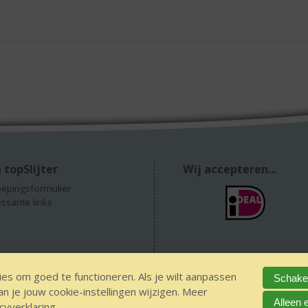
 topSlijter
Wij accepteren...
epingsformulier
essante links
es om goed te functioneren. Als je wilt aanpassen
Schakel
 je jouw cookie-instellingen wijzigen. Meer
GEEN 18 GEEN alcohol
IDIN/ITSME
sitemap
Privacy Statement
Dis
Alleen 
cyverklaring
.