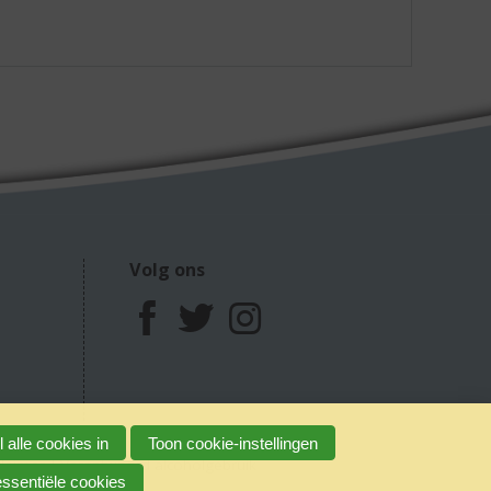
Volg ons
F
T
I
a
w
n
c
i
s
 alle cookies in
Toon cookie-instellingen
claimer
Verantwoord alcoholgebruik
e
t
t
essentiële cookies