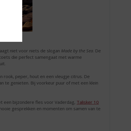
raagt niet voor niets de slogan
Made by the Sea
. De
lte toets die perfect samengaat met warme
it.
 rook, peper, hout en een vleugje citrus. De
 te genieten. Bij voorkeur puur of met een klein
et een bijzondere fles voor Vaderdag,
Talisker 10
, mooie gesprekken en momenten om samen van te