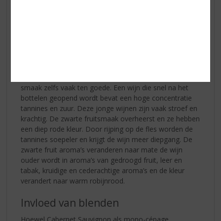
Na het bottelen kunnen Cabernet Sauvignon-wijnen
goed weggelegd worden. Het rijpen op de fles komt de
smaak zelfs vaak ten goede. Een wijn die snel na het
bottelen geopend wordt bevat een hoge concentratie
tannines en zuur. Deze jonge wijnen zijn vaak stroef en
krachtig. De zwarte fruitsmaak overheerst en ze hebben
een diep rode kleur. Door rijping op de fles worden de
tannines soepeler en krijgt de wijn meer diepgang. De
zwarte fruit aroma’s veranderen naar mate de wijn
ouder wordt in aroma’s van gedroogd fruit, leer en
tabak, kruidige en cederachtige aroma’s en de kleur
verandert naar warm robijnrood.
Invloed van blenden
Hoewel Cabernet Sauvignon als mono-cépage