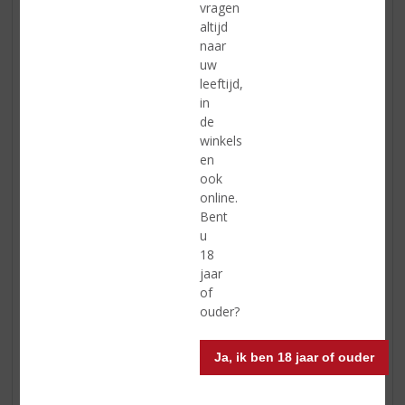
De wijnmaker speelt een grote rol in de uiteindelijke
vragen
smaak van de wijn. Om zoveel mogelijk smaak en kleur
altijd
aan de druiven te onttrekken maakt de wijn, tijdens het
naar
productieproces, zoveel mogelijk contact met de schil.
uw
De schil van de Cabernet Sauvignon druif is dik en bevat
leeftijd,
veel tannines. Het is daarom de kunst van de wijnmaker
in
om ervoor te zorgen dat de hoeveelheid tannines de
de
smaak van de wijn niet gaat overschaduwen. Hoe
winkels
minder contact, des te minder tannines, maar ook
en
minder smaak. De wijnmaker bepaalt het moment dat
ook
de schillen en de wijn gescheiden worden en is dus voor
online.
een groot deel verantwoordelijk voor de uiteindelijke
Bent
smaak van de Cabernet Sauvignon.
u
18
Invloed van het rijpen op fles
jaar
of
ouder?
Ja, ik ben 18 jaar of ouder