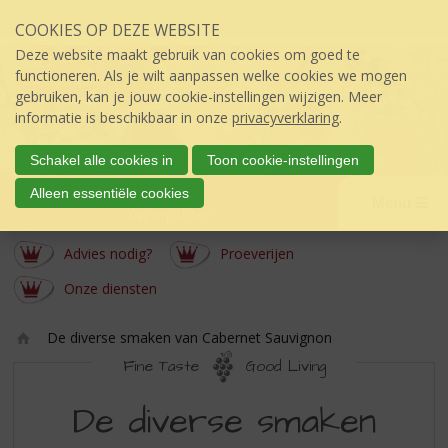
Sla
COOKIES OP DEZE WEBSITE
links
over
Deze website maakt gebruik van cookies om goed te
S
functioneren. Als je wilt aanpassen welke cookies we mogen
p
gebruiken, kan je jouw cookie-instellingen wijzigen. Meer
r
informatie is beschikbaar in onze
privacyverklaring
.
i
n
Schakel alle cookies in
Toon cookie-instellingen
g
Berkhout
Alleen essentiële cookies
n
Menu
úw topSlijter
a
a
Advies nodig?
Proeverijen
r
d
Onze diensten
e
i
De diverse smaken van Cabernet Sauvignon
n
Ho
Fine Taste
Good Living
h
m
o
DE
e
De diverse smaken
u
DIVERSE
d