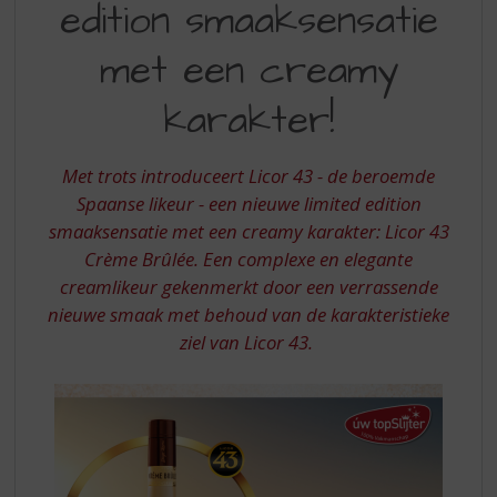
S
edition smaaksensatie
CRÈME
p
BRÚLEE
r
met een creamy
i
n
karakter!
g
n
a
Met trots introduceert Licor 43 - de beroemde
a
Spaanse likeur - een nieuwe limited edition
r
smaaksensatie met een creamy karakter: Licor 43
d
Crème Brûlée. Een complexe en elegante
e
n
creamlikeur gekenmerkt door een verrassende
a
nieuwe smaak met behoud van de karakteristieke
v
ziel van Licor 43.
i
g
a
t
i
e