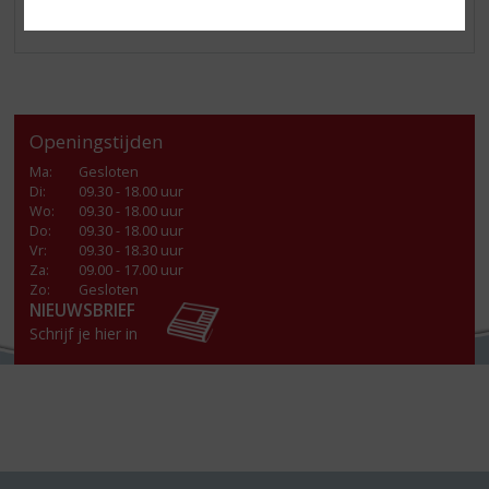
Openingstijden
Ma
:
Gesloten
Di
:
09.30 - 18.00 uur
Wo
:
09.30 - 18.00 uur
Do
:
09.30 - 18.00 uur
Vr
:
09.30 - 18.30 uur
Za
:
09.00 - 17.00 uur
Zo:
Gesloten
NIEUWSBRIEF
Schrijf je hier in