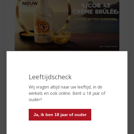
Deze zijdezachte, lichte Spaanse likeur combineert de
complexe, zoete vanillesmaak van Licor 43 Original en
Leeftijdscheck
de weelderige smaak van
Crème Brûlée
met een hint
van knapperige karameltonen. Heerlijk om puur te
Wij vragen altijd naar uw leeftijd, in de
drinken of om mee te variëren in een verrassende
winkels en ook online. Bent u 18 jaar of
cocktail!
ouder?
Meer informatie? Kom langs in onze winkel of shop
Ja, ik ben 18 jaar of ouder
online.
Klik
hier
voor alle aanbiedingen.